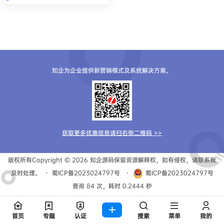
知企为企业提供新营销模式及系统解决方案。
获取更多优惠信息请扫右侧二维码 >>
版权所有Copyright © 2026
知企源码
保留资源解释权，如有侵权，请联系我
及时处理。
・
蜀ICP备2023024797号
・
蜀ICP备2023024797号
查询 84 次，耗时 0.2444 秒
首页
专题
认证
搜索
菜单
我的