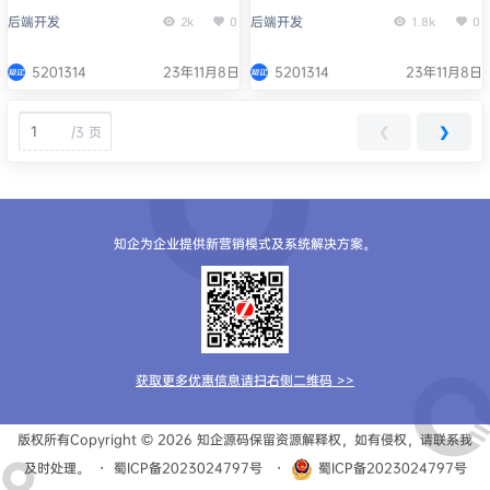
现方法
后端开发
后端开发
2k
0
1.8k
0
5201314
23年11月8日
5201314
23年11月8日
/
3 页
❮
❯
知企为企业提供新营销模式及系统解决方案。
获取更多优惠信息请扫右侧二维码 >>
版权所有Copyright © 2026
知企源码
保留资源解释权，如有侵权，请联系我
及时处理。
・
蜀ICP备2023024797号
・
蜀ICP备2023024797号