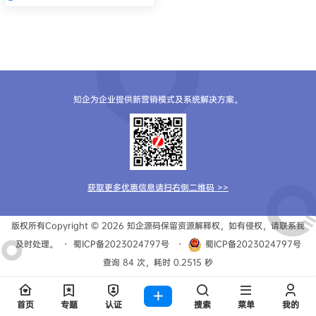
知企为企业提供新营销模式及系统解决方案。
获取更多优惠信息请扫右侧二维码 >>
版权所有Copyright © 2026
知企源码
保留资源解释权，如有侵权，请联系我
及时处理。
・
蜀ICP备2023024797号
・
蜀ICP备2023024797号
查询 84 次，耗时 0.2515 秒
首页
专题
认证
搜索
菜单
我的