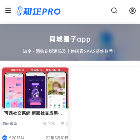
同城圈子app
知企 - 团购正版源码及出售闲置SAAS系统账号！
可遇社交系统|新颖社交应用-默
契问答/彩蛋匹配/在线聊天/纸条
源码市场
7.9k
0
社交/同城圈子/交友不尴尬正版
系统出售
5201314
22年5月10日