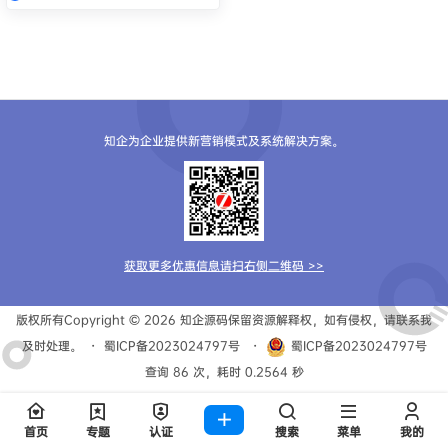
知企为企业提供新营销模式及系统解决方案。
获取更多优惠信息请扫右侧二维码 >>
版权所有Copyright © 2026
知企源码
保留资源解释权，如有侵权，请联系我
及时处理。
・
蜀ICP备2023024797号
・
蜀ICP备2023024797号
查询 86 次，耗时 0.2564 秒
首页
专题
认证
搜索
菜单
我的