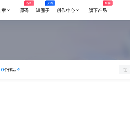
折扣
交流
推荐
文章
源码
知圈子
创作中心
旗下产品
传
0
个作品