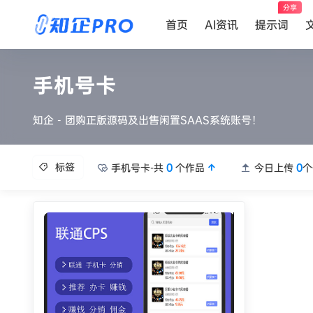
分享
首页
AI资讯
提示词
手机号卡
知企 - 团购正版源码及出售闲置SAAS系统账号！
标签
手机号卡-共
0
个作品
今日上传
0
个