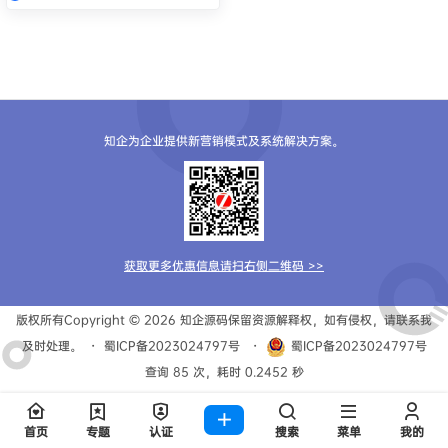
知企为企业提供新营销模式及系统解决方案。
获取更多优惠信息请扫右侧二维码 >>
版权所有Copyright © 2026
知企源码
保留资源解释权，如有侵权，请联系我
及时处理。
・
蜀ICP备2023024797号
・
蜀ICP备2023024797号
查询 85 次，耗时 0.2452 秒
首页
专题
认证
搜索
菜单
我的