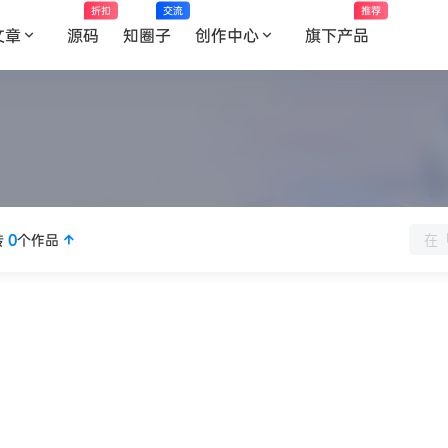
折扣
交流
推荐
文章
源码
知圈子
创作中心
旗下产品
传
0
个作品