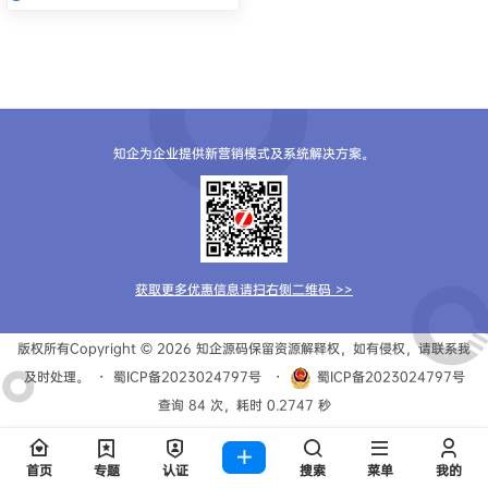
知企为企业提供新营销模式及系统解决方案。
获取更多优惠信息请扫右侧二维码 >>
版权所有Copyright © 2026
知企源码
保留资源解释权，如有侵权，请联系我
及时处理。
・
蜀ICP备2023024797号
・
蜀ICP备2023024797号
查询 84 次，耗时 0.2747 秒
首页
专题
认证
搜索
菜单
我的