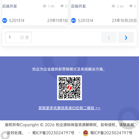
款管理功能？
物平台
后端开发
后端开发
1.8k
0
2.4k
0
5201314
23年11月1日
5201314
23年10月28日
/
2 页
❮
❯
知企为企业提供新营销模式及系统解决方案。
获取更多优惠信息请扫右侧二维码 >>
版权所有Copyright © 2026
知企源码
保留资源解释权，如有侵权，请联系我
及时处理。
・
蜀ICP备2023024797号
・
蜀ICP备2023024797号