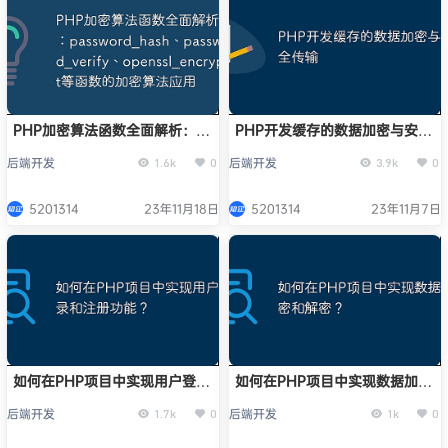
PHP加密算法函数全面解析：
PHP开发缓存的数据加密与安全
password_hash、
传输
后端开发
后端开发
1.6k
0
3.9k
0
password_verify、
openssl_encrypt等函数的加密
算法应用
5201314
23年11月18日
5201314
23年11月7日
如何在PHP项目中实现用户登录
如何在PHP项目中实现数据加密
和注册功能？
和解密？
后端开发
后端开发
1.7k
0
1k
0