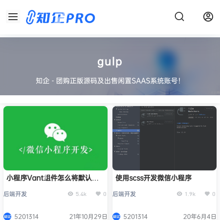
gulp
知企 - 团购正版源码及出售闲置SAAS系统账号！
小程序Vant组件怎么将默认样
使用scss开发微信小程序
式单位px转为rpx
后端开发
后端开发
5.4k
0
1.9k
0
5201314
21年10月29日
5201314
20年6月4日