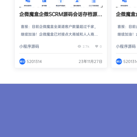
企微魔盒企微SCRM源码会话存档源码
企微魔盒
系统独立版
系统独立
喜报：目前企微魔盒全渠道客户数量超过千家，
喜报：目前
继续加油！企微魔盒已对接点大商城和人人商城V
继续加油！
5，拓客更简单！重磅消息：企业微信补贴再加
5，拓客更
小程序源码
小程序源码
2.7k
0
码，发展一个达标用户给800元起，上不封顶！
码，发展一
企微魔盒独立版升级日志（新窗口打开）：http
企微魔盒独
5201314
23年11月27日
520131
s://www.qvmh.cn/forum-114-1.html10.24我
s://www.q
们进行了全面客户建议大搜集工作，并开始了疯
们进行了全
狂更新迭代模式，一大波新功能正在路上！【近
狂更新迭代
期更新节奏】：超级快…
期更新节奏