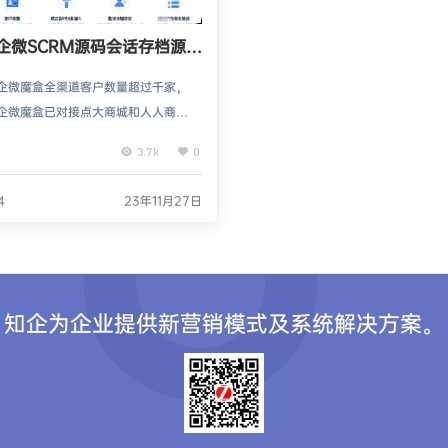
企微SCRM源码会话存档源码
版
企微魔盒全渠道客户数量超过千家，
企微魔盒已对接点大商城和人人商城V
简单！重磅消息：企业微信补贴再加
3.7k
0
个达标用户给800元起，上不封顶！
立版升级日志（新窗口打开）：http
4
23年11月27日
vmh.cn/forum-114-1.html10.24我
面客户建议大搜集工作，并开始了疯
模式，一大波新功能正在路上！【近
】：超级快…
知企为企业提供新营销模式及系统解决方案。