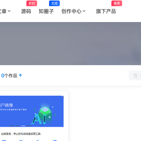
折扣
交流
推荐
文章
源码
知圈子
创作中心
旗下产品
传
0
个作品