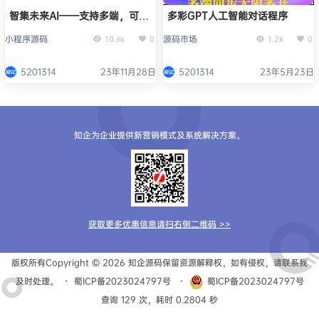
智集未来AI——支持多端，可自
多彩GPT人工智能对话程序
定义UI，功能强大商业化首选
小程序源码
源码市场
10.6k
0
1.2k
0
5201314
23年11月28日
5201314
23年5月23日
知企为企业提供新营销模式及系统解决方案。
获取更多优惠信息请扫右侧二维码 >>
版权所有Copyright © 2026
知企源码
保留资源解释权，如有侵权，请联系我
及时处理。
・
蜀ICP备2023024797号
・
蜀ICP备2023024797号
查询 129 次，耗时 0.2804 秒