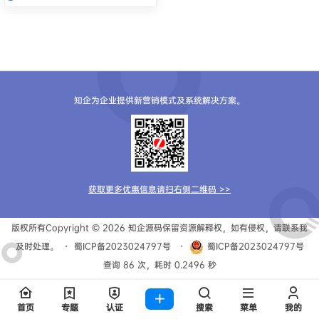
知企为企业提供新营销模式及系统解决方案。
获取更多优惠信息请扫右侧二维码 >>
版权所有Copyright © 2026
知企源码
保留资源解释权，如有侵权，请联系我
及时处理。
・
蜀ICP备2023024797号
・
蜀ICP备2023024797号
查询 86 次，耗时 0.2496 秒
首页
专题
认证
搜索
菜单
我的