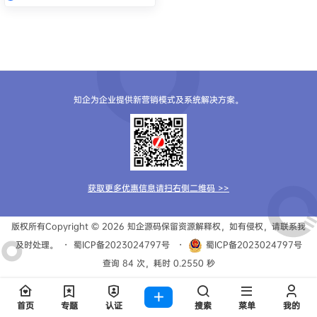
知企为企业提供新营销模式及系统解决方案。
获取更多优惠信息请扫右侧二维码 >>
版权所有Copyright © 2026
知企源码
保留资源解释权，如有侵权，请联系我
及时处理。
・
蜀ICP备2023024797号
・
蜀ICP备2023024797号
查询 84 次，耗时 0.2550 秒
首页
专题
认证
搜索
菜单
我的