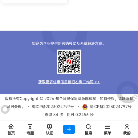
知企为企业提供新营销模式及系统解决方案。
获取更多优惠信息请扫右侧二维码 >>
版权所有Copyright © 2026
知企源码
保留资源解释权，如有侵权，请联系我
及时处理。
・
蜀ICP备2023024797号
・
蜀ICP备2023024797号
查询 84 次，耗时 0.2456 秒
首页
专题
认证
搜索
菜单
我的