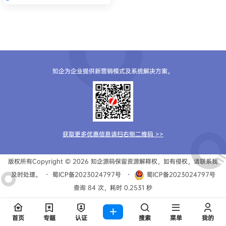
知企为企业提供新营销模式及系统解决方案。
获取更多优惠信息请扫右侧二维码 >>
版权所有Copyright © 2026
知企源码
保留资源解释权，如有侵权，请联系我
及时处理。
・
蜀ICP备2023024797号
・
蜀ICP备2023024797号
查询 84 次，耗时 0.2531 秒
首页
专题
认证
搜索
菜单
我的