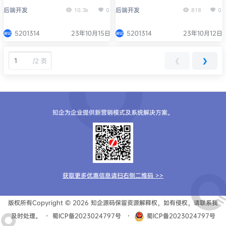
代码规范检查工具
范措施
后端开发
后端开发
10.3k
0
818
0
5201314
23年10月15日
5201314
23年10月12日
/
2 页
❮
❯
知企为企业提供新营销模式及系统解决方案。
获取更多优惠信息请扫右侧二维码 >>
版权所有Copyright © 2026
知企源码
保留资源解释权，如有侵权，请联系我
及时处理。
・
蜀ICP备2023024797号
・
蜀ICP备2023024797号